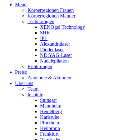
Menü
Körperregionen Frauen
Körperregionen Männer
Technologien
XENOgel Technology
SHR
IPL
Alexandritlaser
Diodenlaser
ND:YAG-Laser
Nadelepilation
Erfahrungen
Preise
Angebote & Aktionen
Über uns
Team
Institute
Stuttgart
Mannheim
Heidelberg
Karlsruhe
Pforzheim
Heilbronn
Frankfurt
Wiesbaden