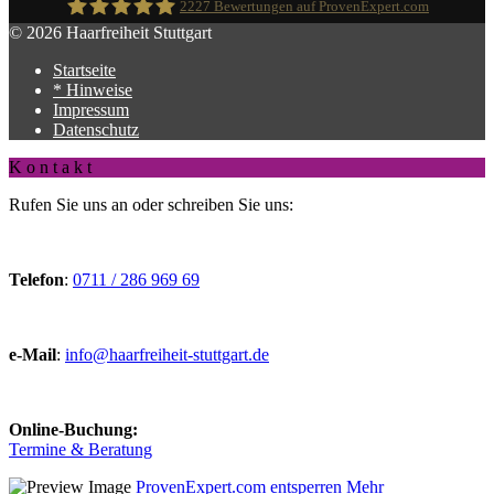
2227
Bewertungen auf ProvenExpert.com
© 2026 Haarfreiheit Stuttgart
Startseite
Haarfreiheit
* Hinweise
Impressum
Datenschutz
K o n t a k t
Rufen Sie uns an oder schreiben Sie uns:
Telefon
:
0711 / 286 969 69
e-Mail
:
info@haarfreiheit-stuttgart.de
Online-Buchung:
Termine & Beratung
ProvenExpert.com entsperren
Mehr