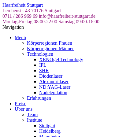
Skip
Haarfreiheit Stuttgart
to
Lerchenstr. 43
70176 Stuttgart
the
0711 / 286 969 69
info@haarfreiheit-stuttgart.de
content
Montag-Freitag 08:00-22:00
Samstag 09:00-16:00
Navigation
Menü
Körperregionen Frauen
Körperregionen Männer
Technologien
XENOgel Technology
IPL
SHR
Diodenlaser
Alexandritlaser
ND:YAG-Laser
Nadelepilation
Erfahrungen
Preise
Über uns
Team
Institute
Stuttgart
Heidelberg
Mannheim