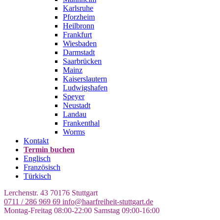
Karlsruhe
Pforzheim
Heilbronn
Frankfurt
Wiesbaden
Darmstadt
Saarbrücken
Mainz
Kaiserslautern
Ludwigshafen
Speyer
Neustadt
Landau
Frankenthal
Worms
Kontakt
Termin buchen
Englisch
Französisch
Türkisch
Lerchenstr. 43
70176 Stuttgart
0711 / 286 969 69
info@haarfreiheit-stuttgart.de
Montag-Freitag 08:00-22:00
Samstag 09:00-16:00